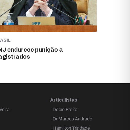
ASIL
J endurece punição a
agistrados
Articulistas
veira
Décio Freire
Dr Marcos Andrade
Hamilton Trindade