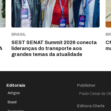
BRASIL
BR
SEST SENAT Summit 2026 conecta
CN
A
lideranças do transporte aos
m
grandes temas da atualidade
Editoriais
Publisher
Artigos
Paulo Cesar de Oli
Brasil
Editora Chefe