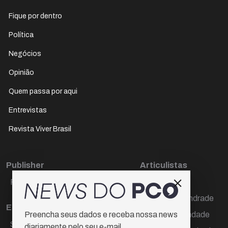
Fique por dentro
Política
Negócios
Opinião
Quem passa por aqui
Entrevistas
Revista Viver Brasil
Publisher
Articulistas
Paulo Cesar de Oliveira
Décio Freire
Dr Marcos Andrade
Editora Chefe
Hamilton Trindade
Preencha seus dados e receba nossa news
Sueli Cotta
diariamente pelo seu e-mail.