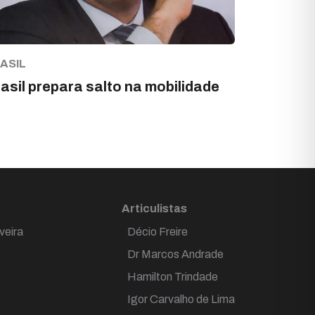
ASIL
asil prepara salto na mobilidade
Articulistas
veira
Décio Freire
Dr Marcos Andrade
Hamilton Trindade
Igor Carvalho de Lima