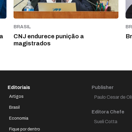
BRASIL
BR
a
CNJ endurece punição a
Br
magistrados
Editoriais
Publisher
Artigos
Paulo Cesar de Oli
Brasil
Editora Chefe
Economia
Sueli Cotta
Fique por dentro