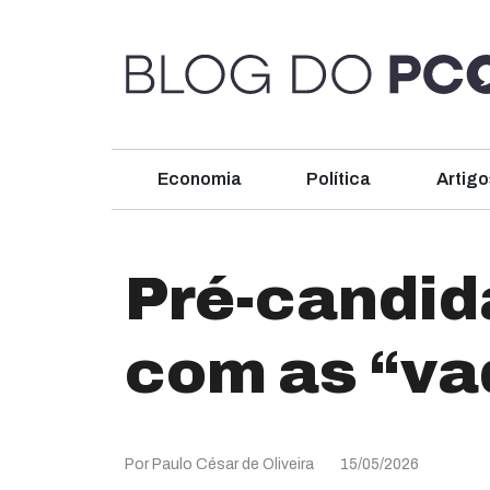
Economia
Política
Artigo
Pré-candid
com as “vaq
Por Paulo César de Oliveira
15/05/2026