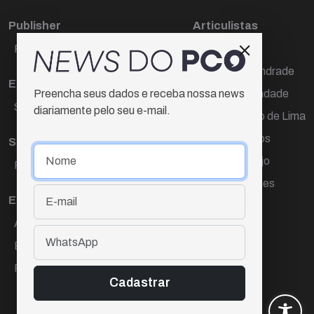
Publisher
Articulistas
Paulo Cesar de Oliveira
Décio Freire
Dr Marcos Andrade
Editora Chefe
Hamilton Trindade
Preencha seus dados e receba nossa news
Sueli Cotta
diariamente pelo seu e-mail.
Igor Carvalho de Lima
Mario Campos
Sub-editora
Renata Araújo
Raquel Ayres
Wagner Gomes
Equipe
Ana Lúcia Cortez
Eliane Hardy
Fernando Torres