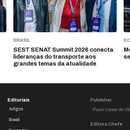
BRASIL
E
SEST SENAT Summit 2026 conecta
Me
lideranças do transporte aos
s
grandes temas da atualidade
Editoriais
Publisher
Artigos
Paulo Cesar de Oli
Brasil
Editora Chefe