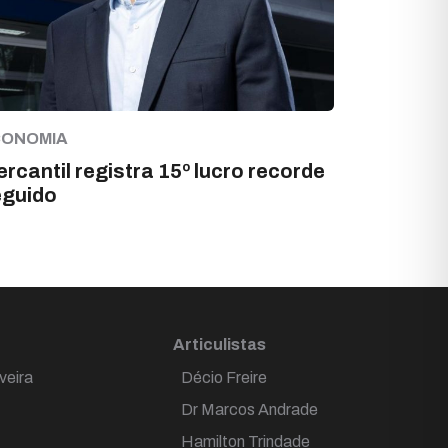
CONOMIA
rcantil registra 15º lucro recorde
eguido
Articulistas
veira
Décio Freire
Dr Marcos Andrade
Hamilton Trindade