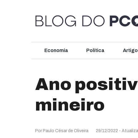
Economia
Política
Artigo
Ano positi
mineiro
Por Paulo César de Oliveira
29/12/2022
- Atualiz