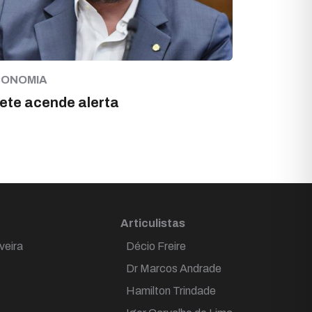
CONOMIA
ete acende alerta
Articulistas
veira
Décio Freire
Dr Marcos Andrade
Hamilton Trindade