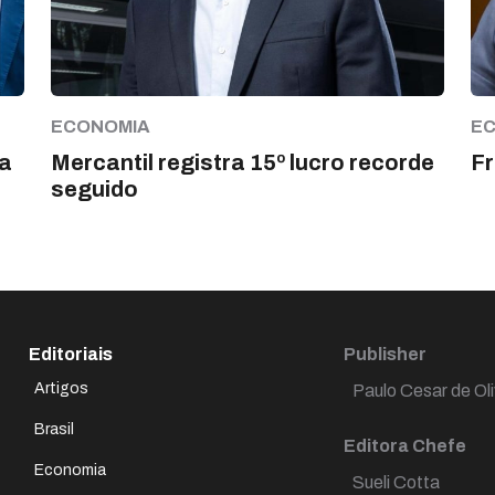
ECONOMIA
E
a
Mercantil registra 15º lucro recorde
Fr
seguido
Editoriais
Publisher
Artigos
Paulo Cesar de Oli
Brasil
Editora Chefe
Economia
Sueli Cotta