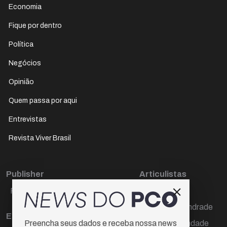
Economia
Fique por dentro
Política
Negócios
Opinião
Quem passa por aqui
Entrevistas
Revista Viver Brasil
Publisher
Articulistas
Paulo Cesar de Oliveira
Décio Freire
Dr Marcos Andrade
Editora Chefe
Hamilton Trindade
Preencha seus dados e receba nossa news