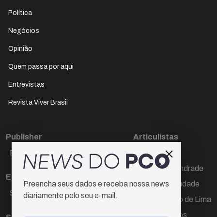
Política
Negócios
Opinião
Quem passa por aqui
Entrevistas
Revista Viver Brasil
Publisher
Articulistas
Paulo Cesar de Oliveira
Décio Freire
Dr Marcos Andrade
Editora Chefe
Hamilton Trindade
Preencha seus dados e receba nossa news
Sueli Cotta
diariamente pelo seu e-mail.
Igor Carvalho de Lima
Mario Campos