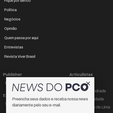
Fique por dentro
Política
Negócios
Opinião
Quem passa por aqui
Entrevistas
Revista Viver Brasil
Publisher
Articulistas
Paulo Cesar de Oliveira
Décio Freire
Dr Marcos Andrade
Editora Chefe
Hamilton Trindade
Preencha seus dados e receba nossa news
Sueli Cotta
diariamente pelo seu e-mail.
Igor Carvalho de Lima