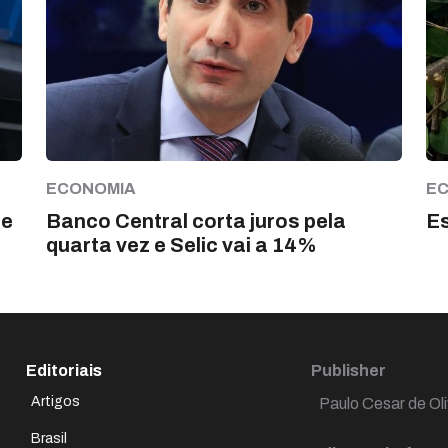
ECONOMIA
E
de
Banco Central corta juros pela
Es
quarta vez e Selic vai a 14%
Editoriais
Publisher
Artigos
Paulo Cesar de Oli
Brasil