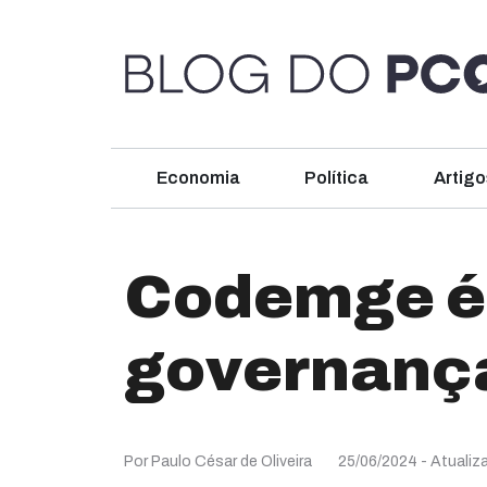
Economia
Política
Artigo
Codemge é 
governança
Por Paulo César de Oliveira
25/06/2024
- Atualiz