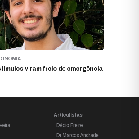
CONOMIA
tímulos viram freio de emergência
Articulistas
veira
Décio Freire
Dr Marcos Andrade