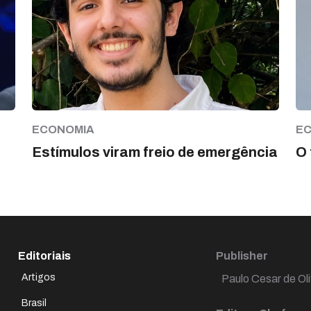
ECONOMIA
E
Estímulos viram freio de emergência
O 
Editoriais
Publisher
Artigos
Paulo Cesar de Oli
Brasil