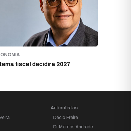
CONOMIA
tema fiscal decidirá 2027
Articulistas
veira
Décio Freire
Dr Marcos Andrade