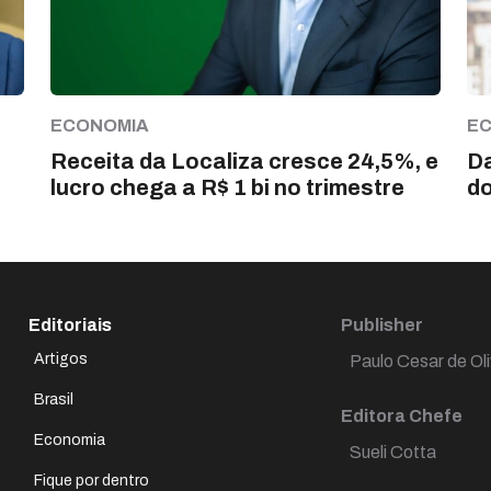
ECONOMIA
E
Receita da Localiza cresce 24,5%, e
Da
lucro chega a R$ 1 bi no trimestre
do
Editoriais
Publisher
Artigos
Paulo Cesar de Oli
Brasil
Editora Chefe
Economia
Sueli Cotta
Fique por dentro