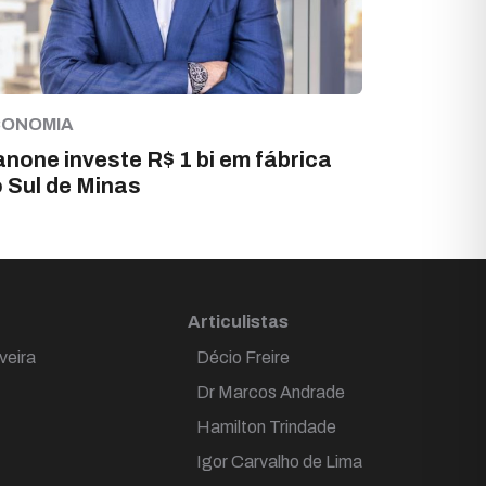
CONOMIA
none investe R$ 1 bi em fábrica
 Sul de Minas
Articulistas
veira
Décio Freire
Dr Marcos Andrade
Hamilton Trindade
Igor Carvalho de Lima