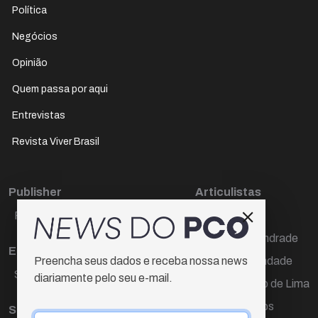
Política
Negócios
Opinião
Quem passa por aqui
Entrevistas
Revista Viver Brasil
Publisher
Articulistas
Paulo Cesar de Oliveira
Décio Freire
Dr Marcos Andrade
Editora Chefe
Hamilton Trindade
Preencha seus dados e receba nossa news
Sueli Cotta
diariamente pelo seu e-mail.
Igor Carvalho de Lima
Mario Campos
Sub-editora