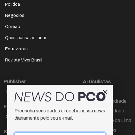
Política
Negócios
Opinião
Quem passa por aqui
Entrevistas
Revista Viver Brasil
Publisher
Articulistas
Paulo Cesar de Oliveira
Décio Freire
Dr Marcos Andrade
Editora Chefe
Hamilton Trindade
Preencha seus dados e receba nossa news
Sueli Cotta
diariamente pelo seu e-mail.
Igor Carvalho de Lima
Mario Campos
Sub-editora