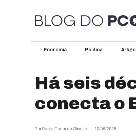
Economia
Política
Artigo
Há seis déc
conecta o B
Por Paulo César de Oliveira
10/06/2026