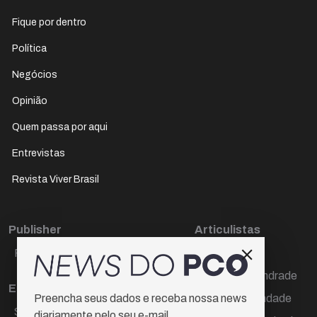
Fique por dentro
Política
Negócios
Opinião
Quem passa por aqui
Entrevistas
Revista Viver Brasil
Publisher
Articulistas
Paulo Cesar de Oliveira
Décio Freire
Dr Marcos Andrade
Editora Chefe
Hamilton Trindade
Preencha seus dados e receba nossa news
Sueli Cotta
diariamente pelo seu e-mail.