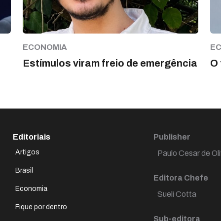
ECONOMIA
E
Estímulos viram freio de emergência
O 
Editoriais
Publisher
Artigos
Paulo Cesar de Oli
Brasil
Editora Chefe
Economia
Sueli Cotta
Fique por dentro
Sub-editora