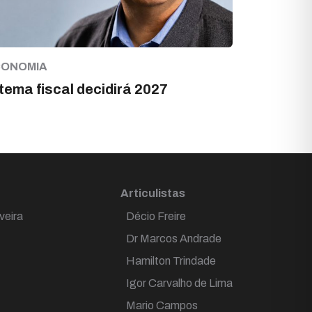
CONOMIA
tema fiscal decidirá 2027
Articulistas
veira
Décio Freire
Dr Marcos Andrade
Hamilton Trindade
Igor Carvalho de Lima
Mario Campos