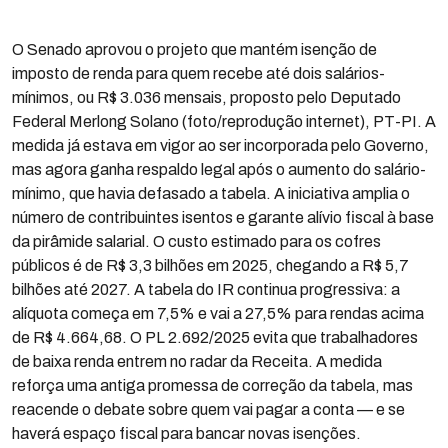
O Senado aprovou o projeto que mantém isenção de
imposto de renda para quem recebe até dois salários-
mínimos, ou R$ 3.036 mensais, proposto pelo Deputado
Federal Merlong Solano (foto/reprodução internet), PT-PI. A
medida já estava em vigor ao ser incorporada pelo Governo,
mas agora ganha respaldo legal após o aumento do salário-
mínimo, que havia defasado a tabela. A iniciativa amplia o
número de contribuintes isentos e garante alívio fiscal à base
da pirâmide salarial. O custo estimado para os cofres
públicos é de R$ 3,3 bilhões em 2025, chegando a R$ 5,7
bilhões até 2027. A tabela do IR continua progressiva: a
alíquota começa em 7,5% e vai a 27,5% para rendas acima
de R$ 4.664,68. O PL 2.692/2025 evita que trabalhadores
de baixa renda entrem no radar da Receita. A medida
reforça uma antiga promessa de correção da tabela, mas
reacende o debate sobre quem vai pagar a conta — e se
haverá espaço fiscal para bancar novas isenções.