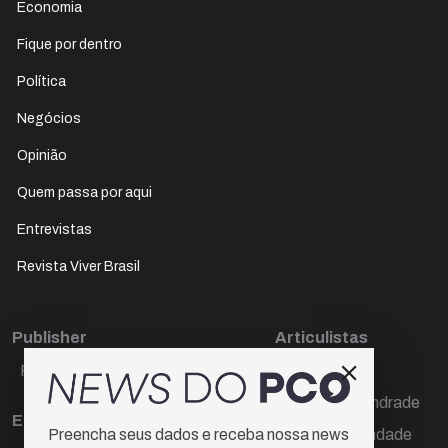
Economia
Fique por dentro
Política
Negócios
Opinião
Quem passa por aqui
Entrevistas
Revista Viver Brasil
Publisher
Articulistas
Paulo Cesar de Oliveira
Décio Freire
Dr Marcos Andrade
Editora Chefe
Hamilton Trindade
Preencha seus dados e receba nossa news