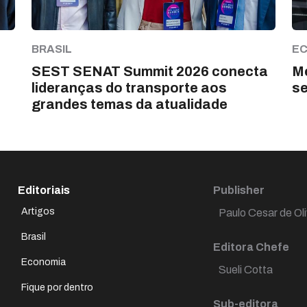
BRASIL
E
SEST SENAT Summit 2026 conecta
Me
lideranças do transporte aos
s
grandes temas da atualidade
Editoriais
Publisher
Artigos
Paulo Cesar de Oli
Brasil
Editora Chefe
Economia
Sueli Cotta
Fique por dentro
Sub-editora