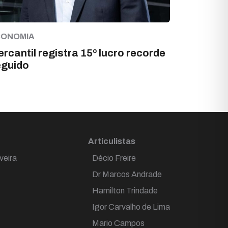
CONOMIA
rcantil registra 15º lucro recorde
eguido
Articulistas
veira
Décio Freire
Dr Marcos Andrade
Hamilton Trindade
Igor Carvalho de Lima
Mario Campos