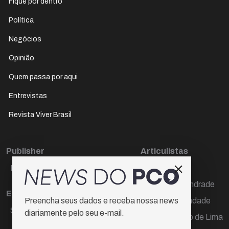
Fique por dentro
Política
Negócios
Opinião
Quem passa por aqui
Entrevistas
Revista Viver Brasil
Publisher
Articulistas
Paulo Cesar de Oliveira
Décio Freire
Dr Marcos Andrade
Editora Chefe
Hamilton Trindade
Preencha seus dados e receba nossa news
Sueli Cotta
diariamente pelo seu e-mail.
Igor Carvalho de Lima