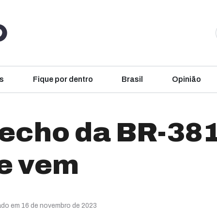
s
Fique por dentro
Brasil
Opinião
recho da BR-381
e vem
zado em 16 de novembro de 2023