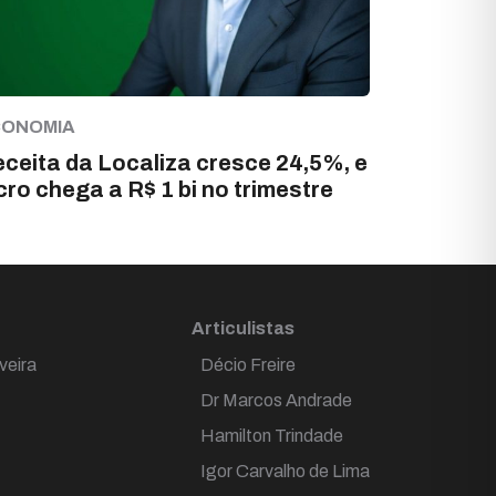
CONOMIA
ceita da Localiza cresce 24,5%, e
cro chega a R$ 1 bi no trimestre
Articulistas
veira
Décio Freire
Dr Marcos Andrade
Hamilton Trindade
Igor Carvalho de Lima