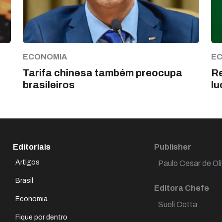
ECONOMIA
E
Tarifa chinesa também preocupa
Re
brasileiros
lu
Editoriais
Publisher
Artigos
Paulo Cesar de Oli
Brasil
Editora Chefe
Economia
Sueli Cotta
Fique por dentro