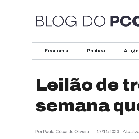
Economia
Política
Artigo
Leilão de t
semana qu
Por Paulo César de Oliveira
17/11/2023
- Atuali