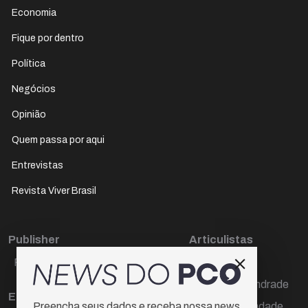
Economia
Fique por dentro
Política
Negócios
Opinião
Quem passa por aqui
Entrevistas
Revista Viver Brasil
Publisher
Articulistas
Paulo Cesar de Oliveira
Décio Freire
Dr Marcos Andrade
Editora Chefe
Hamilton Trindade
Preencha seus dados e receba nossa news