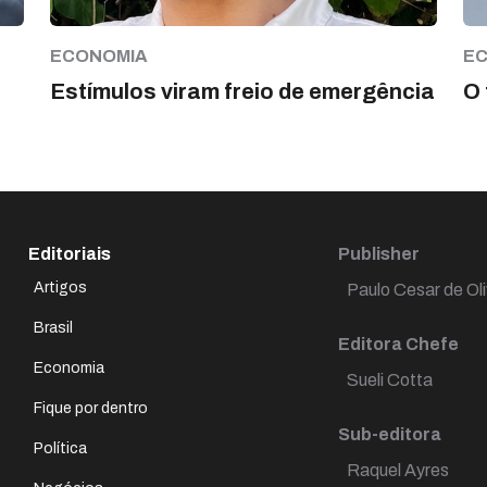
ECONOMIA
E
Estímulos viram freio de emergência
O 
Editoriais
Publisher
Artigos
Paulo Cesar de Oli
Brasil
Editora Chefe
Economia
Sueli Cotta
Fique por dentro
Sub-editora
Política
Raquel Ayres