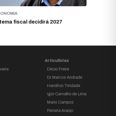
CONOMIA
tema fiscal decidirá 2027
Articulistas
veira
Décio Freire
Dr Marcos Andrade
Hamilton Trindade
Igor Carvalho de Lima
Mario Campos
Renata Araújo