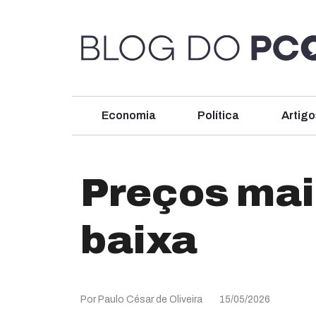
Economia
Política
Artigo
Preços mai
baixa
Por Paulo César de Oliveira
15/05/2026