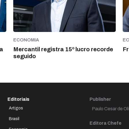
ECONOMIA
E
a
Mercantil registra 15º lucro recorde
Fr
seguido
Editoriais
Publisher
Artigos
Paulo Cesar de Oli
Brasil
Editora Chefe