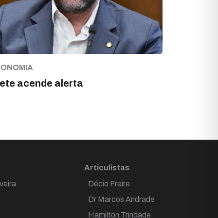
CONOMIA
ete acende alerta
Articulistas
veira
Décio Freire
Dr Marcos Andrade
Hamilton Trindade