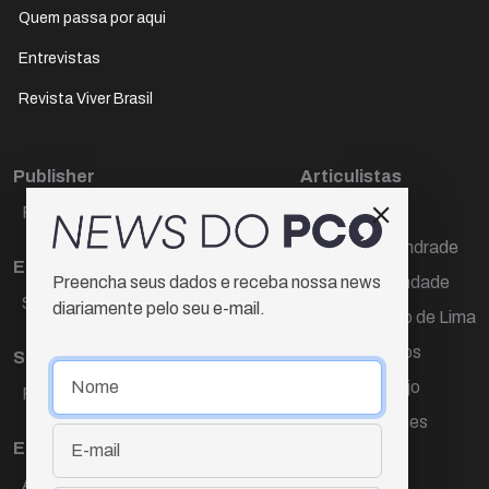
Quem passa por aqui
Entrevistas
Revista Viver Brasil
Publisher
Articulistas
Paulo Cesar de Oliveira
Décio Freire
Dr Marcos Andrade
Editora Chefe
Hamilton Trindade
Preencha seus dados e receba nossa news
Sueli Cotta
diariamente pelo seu e-mail.
Igor Carvalho de Lima
Mario Campos
Sub-editora
Renata Araújo
Raquel Ayres
Wagner Gomes
Equipe
Ana Lúcia Cortez