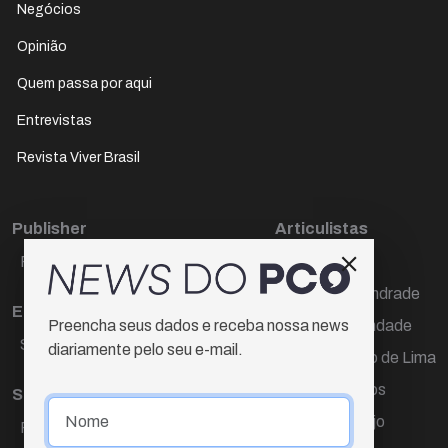
Negócios
Opinião
Quem passa por aqui
Entrevistas
Revista Viver Brasil
Publisher
Articulistas
Paulo Cesar de Oliveira
Décio Freire
Dr Marcos Andrade
Editora Chefe
Hamilton Trindade
Preencha seus dados e receba nossa news
Sueli Cotta
diariamente pelo seu e-mail.
Igor Carvalho de Lima
Mario Campos
Sub-editora
Renata Araújo
Raquel Ayres