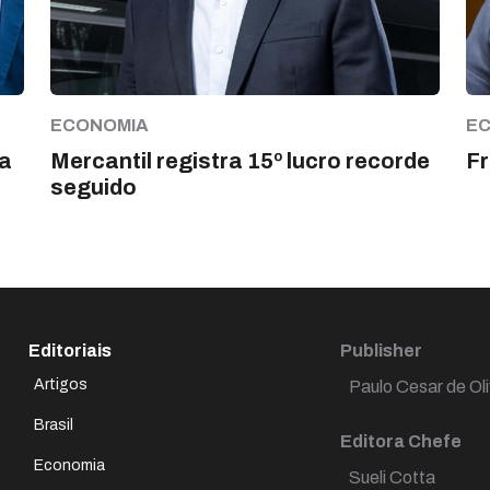
ECONOMIA
E
a
Mercantil registra 15º lucro recorde
Fr
seguido
Editoriais
Publisher
Artigos
Paulo Cesar de Oli
Brasil
Editora Chefe
Economia
Sueli Cotta