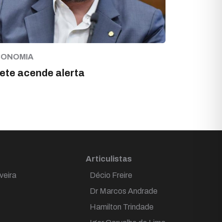
CONOMIA
ete acende alerta
Articulistas
veira
Décio Freire
Dr Marcos Andrade
Hamilton Trindade