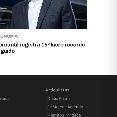
CONOMIA
rcantil registra 15º lucro recorde
eguido
Articulistas
veira
Décio Freire
Dr Marcos Andrade
Hamilton Trindade