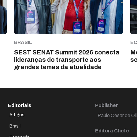
BRASIL
E
SEST SENAT Summit 2026 conecta
Me
lideranças do transporte aos
s
grandes temas da atualidade
Editoriais
Publisher
Artigos
Paulo Cesar de Oli
Brasil
Editora Chefe