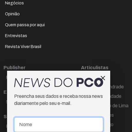
Negócios
Opinião
Quem passa por aqui
Entrevistas
Revista Viver Brasil
Publisher
Articulistas
Paulo Cesar de Oliveira
Décio Freire
Dr Marcos Andrade
Editora Chefe
Hamilton Trindade
Preencha seus dados e receba nossa news
Sueli Cotta
diariamente pelo seu e-mail.
Igor Carvalho de Lima
Mario Campos
Sub-editora
Renata Araújo
Raquel Ayres