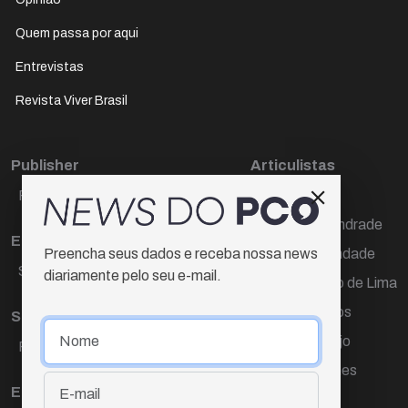
Quem passa por aqui
Entrevistas
Revista Viver Brasil
Publisher
Articulistas
Paulo Cesar de Oliveira
Décio Freire
Dr Marcos Andrade
Editora Chefe
Hamilton Trindade
Preencha seus dados e receba nossa news
Sueli Cotta
diariamente pelo seu e-mail.
Igor Carvalho de Lima
Mario Campos
Sub-editora
Renata Araújo
Raquel Ayres
Wagner Gomes
Equipe