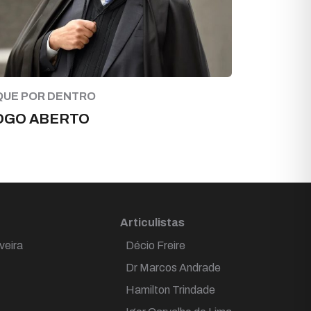
QUE POR DENTRO
OGO ABERTO
Articulistas
veira
Décio Freire
Dr Marcos Andrade
Hamilton Trindade