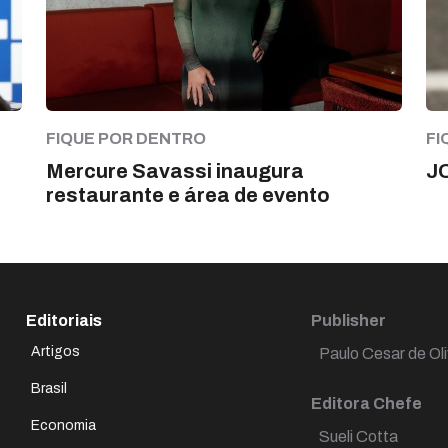
FIQUE POR DENTRO
FI
Mercure Savassi inaugura
J
restaurante e área de evento
Editoriais
Publisher
Artigos
Paulo Cesar de Oli
Brasil
Editora Chefe
Economia
Sueli Cotta