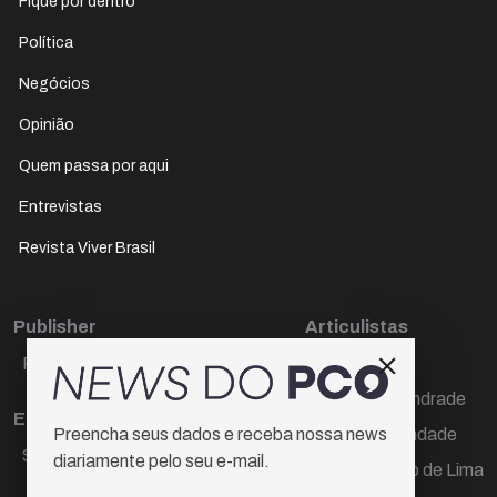
Fique por dentro
Política
Negócios
Opinião
Quem passa por aqui
Entrevistas
Revista Viver Brasil
Publisher
Articulistas
Paulo Cesar de Oliveira
Décio Freire
Dr Marcos Andrade
Editora Chefe
Hamilton Trindade
Preencha seus dados e receba nossa news
Sueli Cotta
diariamente pelo seu e-mail.
Igor Carvalho de Lima