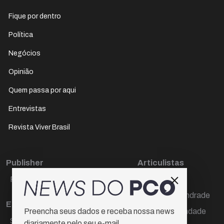
Fique por dentro
Política
Negócios
Opinião
Quem passa por aqui
Entrevistas
Revista Viver Brasil
Publisher
Articulistas
Paulo Cesar de Oliveira
Décio Freire
Dr Marcos Andrade
Editora Chefe
Hamilton Trindade
Preencha seus dados e receba nossa news
Sueli Cotta
diariamente pelo seu e-mail.