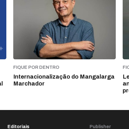
FIQUE POR DENTRO
FI
Internacionalização do Mangalarga
Le
l
Marchador
an
pr
Editoriais
Publisher