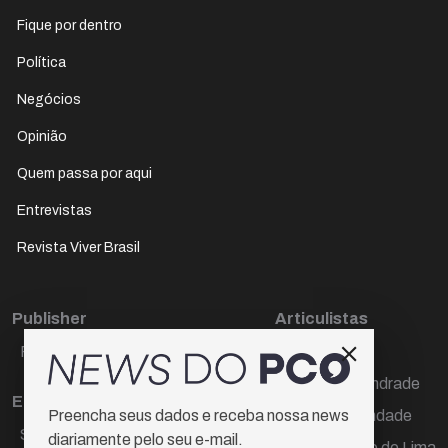
Fique por dentro
Política
Negócios
Opinião
Quem passa por aqui
Entrevistas
Revista Viver Brasil
Publisher
Articulistas
Paulo Cesar de Oliveira
Décio Freire
Dr Marcos Andrade
Editora Chefe
Hamilton Trindade
Preencha seus dados e receba nossa news
Sueli Cotta
diariamente pelo seu e-mail.
Igor Carvalho de Lima