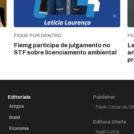
FIQUE POR DENTRO
FI
Fiemg participa de julgamento no
Le
STF sobre licenciamento ambiental
an
pr
Editoriais
Publisher
Artigos
Paulo Cesar de Oli
Brasil
Editora Chefe
Economia
Sueli Cotta