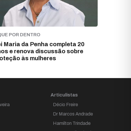
QUE POR DENTRO
i Maria da Penha completa 20
os e renova discussão sobre
oteção às mulheres
Articulistas
veira
Décio Freire
Dr Marcos Andrade
Hamilton Trindade