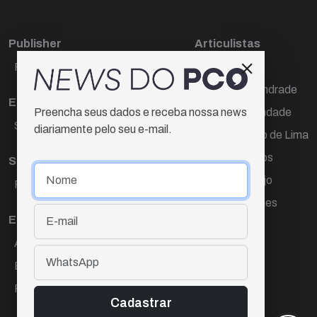
Publisher
Articulistas
Paulo Cesar de Oliveira
Décio Freire
Dr Marcos Andrade
Editora Chefe
Hamilton Trindade
Preencha seus dados e receba nossa news
Sueli Cotta
diariamente pelo seu e-mail.
Igor Carvalho de Lima
Mario Campos
Sub-editora
Renata Araújo
Raquel Ayres
Wagner Gomes
Equipe
Ana Lúcia Cortez
Eliane Hardy
Fernando Torres