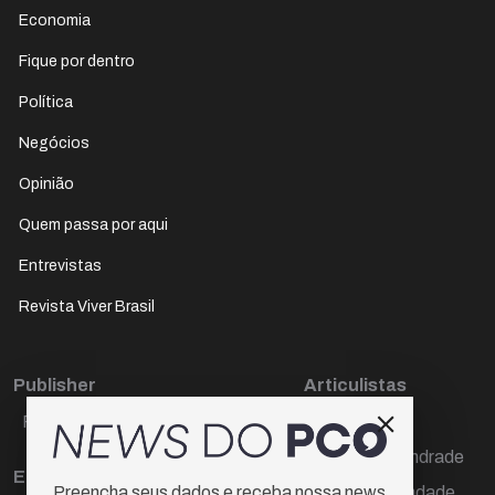
Economia
Fique por dentro
Política
Negócios
Opinião
Quem passa por aqui
Entrevistas
Revista Viver Brasil
Publisher
Articulistas
Paulo Cesar de Oliveira
Décio Freire
Dr Marcos Andrade
Editora Chefe
Hamilton Trindade
Preencha seus dados e receba nossa news