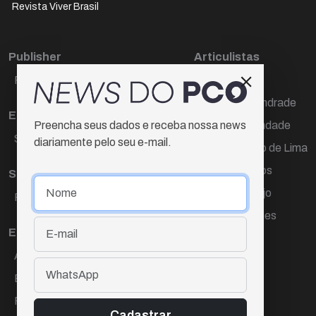
Revista Viver Brasil
Publisher
Articulistas
Paulo Cesar de Oliveira
Décio Freire
Dr Marcos Andrade
Editora Chefe
Hamilton Trindade
Preencha seus dados e receba nossa news
Sueli Cotta
diariamente pelo seu e-mail.
Igor Carvalho de Lima
Mario Campos
Sub-editora
Renata Araújo
Raquel Ayres
Wagner Gomes
Equipe
Ana Lúcia Cortez
Eliane Hardy
Fernando Torres