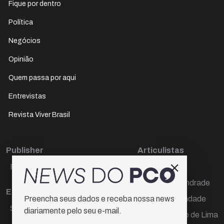
Fique por dentro
Política
Negócios
Opinião
Quem passa por aqui
Entrevistas
Revista Viver Brasil
Publisher
Articulistas
Paulo Cesar de Oliveira
Décio Freire
Dr Marcos Andrade
Editora Chefe
Hamilton Trindade
Preencha seus dados e receba nossa news
Sueli Cotta
diariamente pelo seu e-mail.
Igor Carvalho de Lima