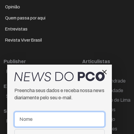
Opinião
Quem passa por aqui
Entrevistas
Revista Viver Brasil
Publisher
Articulistas
Paulo Cesar de Oliveira
Décio Freire
Dr Marcos Andrade
Editora Chefe
Hamilton Trindade
Preencha seus dados e receba nossa news
Sueli Cotta
diariamente pelo seu e-mail.
Igor Carvalho de Lima
Mario Campos
Sub-editora
Renata Araújo
Raquel Ayres
Wagner Gomes