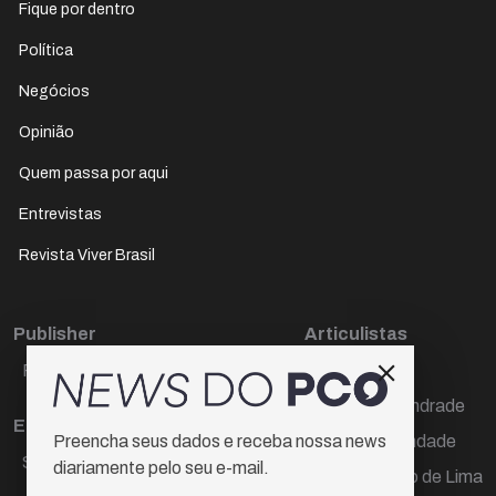
Fique por dentro
Política
Negócios
Opinião
Quem passa por aqui
Entrevistas
Revista Viver Brasil
Publisher
Articulistas
Paulo Cesar de Oliveira
Décio Freire
Dr Marcos Andrade
Editora Chefe
Hamilton Trindade
Preencha seus dados e receba nossa news
Sueli Cotta
diariamente pelo seu e-mail.
Igor Carvalho de Lima