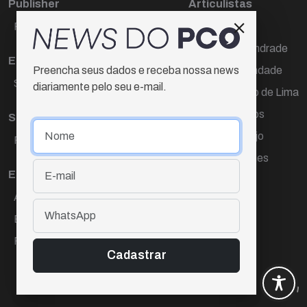
Publisher
Articulistas
Paulo Cesar de Oliveira
Décio Freire
Dr Marcos Andrade
Editora Chefe
Hamilton Trindade
Preencha seus dados e receba nossa news
Sueli Cotta
diariamente pelo seu e-mail.
Igor Carvalho de Lima
Mario Campos
Sub-editora
Renata Araújo
Raquel Ayres
Wagner Gomes
Equipe
Ana Lúcia Cortez
Eliane Hardy
Fernando Torres