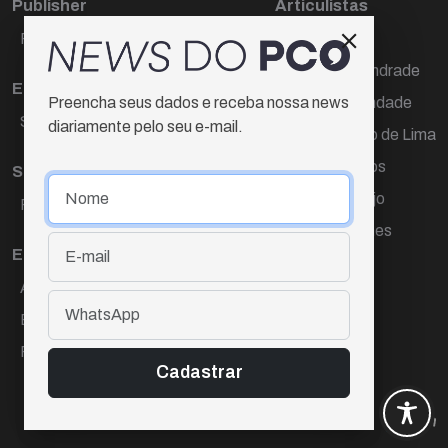
Publisher
Articulistas
Paulo Cesar de Oliveira
Décio Freire
Dr Marcos Andrade
Editora Chefe
Hamilton Trindade
Preencha seus dados e receba nossa news
Sueli Cotta
diariamente pelo seu e-mail.
Igor Carvalho de Lima
Mario Campos
Sub-editora
Renata Araújo
Raquel Ayres
Wagner Gomes
Equipe
Ana Lúcia Cortez
Eliane Hardy
Fernando Torres