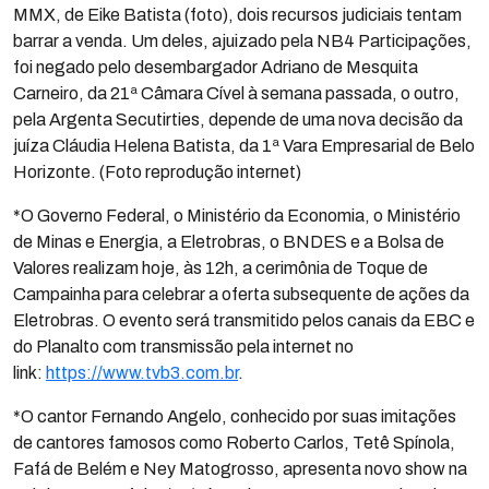
MMX, de Eike Batista (foto), dois recursos judiciais tentam
barrar a venda. Um deles, ajuizado pela NB4 Participações,
foi negado pelo desembargador Adriano de Mesquita
Carneiro, da 21ª Câmara Cível à semana passada, o outro,
pela Argenta Secutirties, depende de uma nova decisão da
juíza Cláudia Helena Batista, da 1ª Vara Empresarial de Belo
Horizonte. (Foto reprodução internet)
*O Governo Federal, o Ministério da Economia, o Ministério
de Minas e Energia, a Eletrobras, o BNDES e a Bolsa de
Valores realizam hoje, às 12h, a cerimônia de Toque de
Campainha para celebrar a oferta subsequente de ações da
Eletrobras. O evento será transmitido pelos canais da EBC e
do Planalto com transmissão pela internet no
link:
https://www.tvb3.com.br
.
*O cantor Fernando Angelo, conhecido por suas imitações
de cantores famosos como Roberto Carlos, Tetê Spínola,
Fafá de Belém e Ney Matogrosso, apresenta novo show na