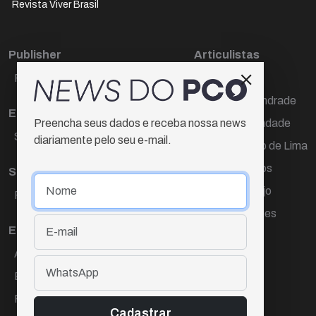
Revista Viver Brasil
Publisher
Articulistas
Paulo Cesar de Oliveira
Décio Freire
Dr Marcos Andrade
Editora Chefe
Hamilton Trindade
Preencha seus dados e receba nossa news
Sueli Cotta
diariamente pelo seu e-mail.
Igor Carvalho de Lima
Mario Campos
Sub-editora
Renata Araújo
Raquel Ayres
Wagner Gomes
Equipe
Ana Lúcia Cortez
Eliane Hardy
Fernando Torres