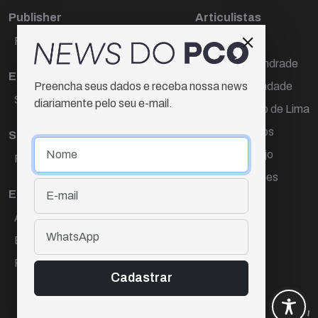
Publisher
Articulistas
Paulo Cesar de Oliveira
Décio Freire
Dr Marcos Andrade
Editora Chefe
Hamilton Trindade
Preencha seus dados e receba nossa news
Sueli Cotta
diariamente pelo seu e-mail.
Igor Carvalho de Lima
Mario Campos
Sub-editora
Renata Araújo
Raquel Ayres
Wagner Gomes
Equipe
Ana Lúcia Cortez
Eliane Hardy
Fernando Torres