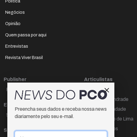
Política
Negócios
Opinião
Quem passa por aqui
Entrevistas
Revista Viver Brasil
Publisher
Articulistas
Paulo Cesar de Oliveira
Décio Freire
Dr Marcos Andrade
Editora Chefe
Hamilton Trindade
Preencha seus dados e receba nossa news
Sueli Cotta
diariamente pelo seu e-mail.
Igor Carvalho de Lima
Mario Campos
Sub-editora