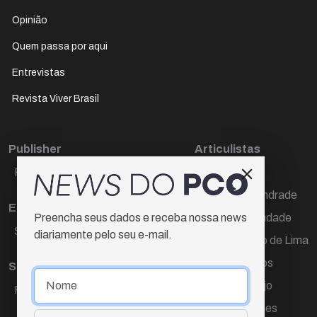
Opinião
Quem passa por aqui
Entrevistas
Revista Viver Brasil
Publisher
Articulistas
Paulo Cesar de Oliveira
Décio Freire
Dr Marcos Andrade
Editora Chefe
Hamilton Trindade
Preencha seus dados e receba nossa news
Sueli Cotta
diariamente pelo seu e-mail.
Igor Carvalho de Lima
Mario Campos
Sub-editora
Renata Araújo
Raquel Ayres
Wagner Gomes