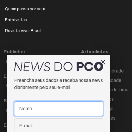
Quem passa por aqui
Entrevistas
Revista Viver Brasil
Publisher
Articulistas
Paulo Cesar de Oliveira
Décio Freire
Dr Marcos Andrade
Editora Chefe
Hamilton Trindade
Preencha seus dados e receba nossa news
Sueli Cotta
diariamente pelo seu e-mail.
Igor Carvalho de Lima
Mario Campos
Sub-editora
Renata Araújo
Raquel Ayres
Wagner Gomes
Equipe